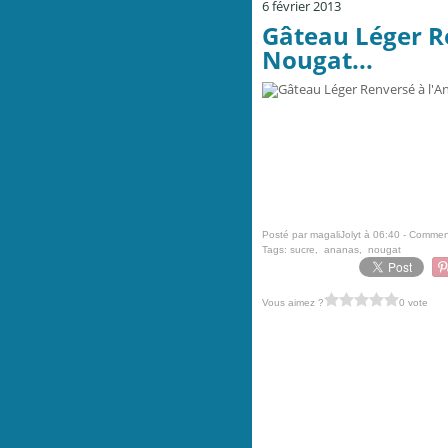
6 février 2013
Gâteau Léger R
Nougat...
Posté par magaliJolyt à 06:40 -
Comment
Tags:
sucre
,
ananas
,
nougat
Vous aimez ?
0 vote