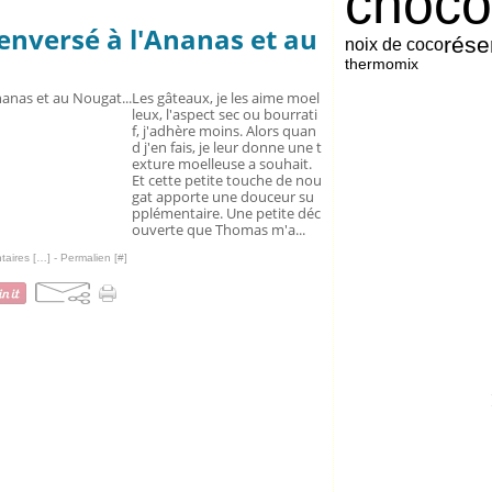
choco
enversé à l'Ananas et au
rése
noix de coco
thermomix
Les gâteaux, je les aime moel
leux, l'aspect sec ou bourrati
f, j'adhère moins. Alors quan
d j'en fais, je leur donne une t
exture moelleuse a souhait.
Et cette petite touche de nou
gat apporte une douceur su
pplémentaire. Une petite déc
ouverte que Thomas m'a...
aires [
…
]
- Permalien [
#
]