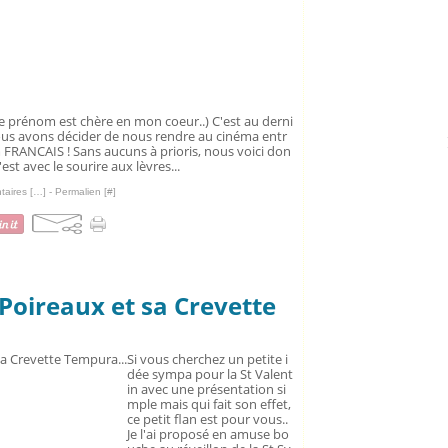
 ce prénom est chère en mon coeur..) C'est au derni
s avons décider de nous rendre au cinéma entr
m FRANCAIS ! Sans aucuns à prioris, nous voici don
c'est avec le sourire aux lèvres...
aires [
…
]
- Permalien [
#
]
-Poireaux et sa Crevette
Si vous cherchez un petite i
dée sympa pour la St Valent
in avec une présentation si
mple mais qui fait son effet,
ce petit flan est pour vous..
Je l'ai proposé en amuse bo