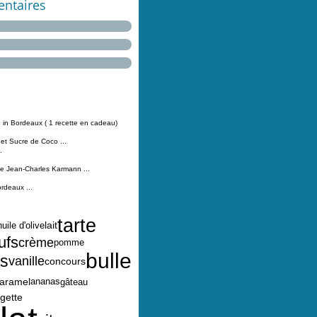
ntaires
 in Bordeaux ( 1 recette en cadeau)
 et Sucre de Coco ...
.
Jean-Charles Karmann ...
ordeaux ...
tarte
lait
huile d'olive
ufs
crème
pomme
bulle
ts
vanille
concours
aramel
ananas
gâteau
gette