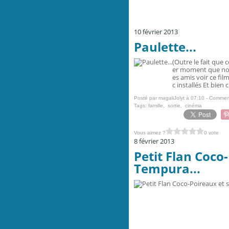
10 février 2013
Paulette...
(Outre le fait que
er moment que nou
es amis voir ce fil
c installés Et bien 
Posté par magaliJolyt à 07:10 -
Comment
Tags:
famille
,
sortie
,
cinéma
Vous aimez ?
0 vote
8 février 2013
Petit Flan Coco
Tempura...