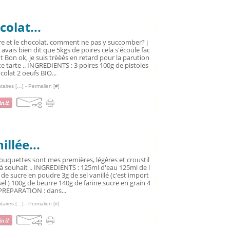
olat...
re et le chocolat, comment ne pas y succomber? j
 avais bien dit que 5kgs de poires cela s'écoule fac
t Bon ok, je suis trèèès en retard pour la parution
te tarte .. INGREDIENTS : 3 poires 100g de pistoles
colat 2 oeufs BIO...
aires [
…
]
- Permalien [
#
]
llée...
ouquettes sont mes premières, légères et croustil
 à souhait .. INGREDIENTS : 125ml d'eau 125ml de l
 de sucre en poudre 3g de sel vanillé (c'est import
sel ) 100g de beurre 140g de farine sucre en grain 4
PREPARATION : dans...
aires [
…
]
- Permalien [
#
]