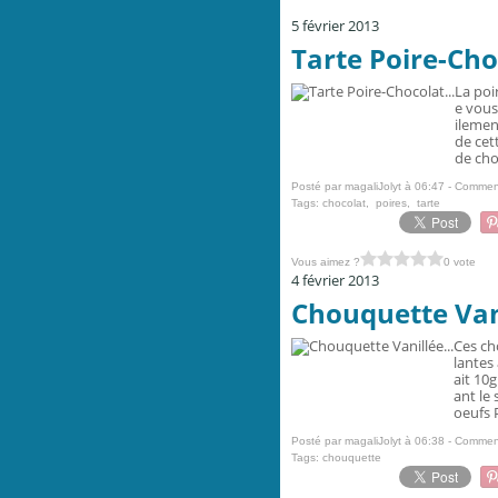
5 février 2013
Tarte Poire-Choc
La poi
e vous
ilemen
de cet
de cho
Posté par magaliJolyt à 06:47 -
Comment
Tags:
chocolat
,
poires
,
tarte
Vous aimez ?
0 vote
4 février 2013
Chouquette Vani
Ces ch
lantes
ait 10g
ant le 
oeufs 
Posté par magaliJolyt à 06:38 -
Comment
Tags:
chouquette