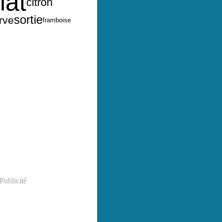
lat
citron
sortie
rve
framboise
Publicité