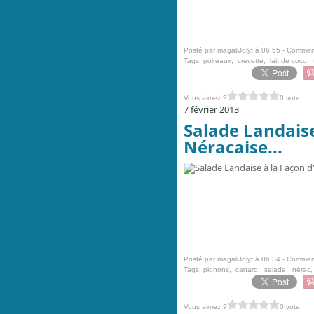
Posté par magaliJolyt à 06:55 -
Comment
Tags:
poireaux
,
crevette
,
lait de coco
,
Vous aimez ?
0 vote
7 février 2013
Salade Landaise
Néracaise...
Posté par magaliJolyt à 06:34 -
Comment
Tags:
pignons
,
canard
,
salade
,
nérac
Vous aimez ?
0 vote