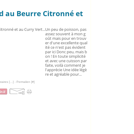
d au Beurre Citronné et
Un peu de poisson, pas
assez souvent à mon g
oût mais pour en trouv
er d'une excellente qual
ité ce n'est pas évident
par ici Donc peu, mais b
on ! En toute simplicité
et avec une cuisson par
faite, voilà comment je
l'apprécie Une idée légè
re et agréable pour...
aires [
…
]
- Permalien [
#
]