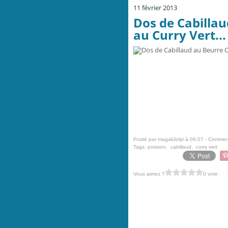
11 février 2013
Dos de Cabillau
au Curry Vert...
Posté par magaliJolyt à 06:07 -
Comment
Tags:
poisson
,
cabillaud
,
curry vert
Vous aimez ?
0 vote