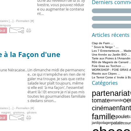
uche au réveillon de la St Sy
Derniers comme
lvestre, vous pouvez réduir
e ou augmenter le contena
nt...
aires [
…
]
- Permalien [
#
]
tempura
Articles récents
Clap de Faim ...
" Sous la Neige " ...
Les 7 Entremetteurs ... Made
 à la Façon d'une
Une Année au Jardin BIO ...
Tarte aux Poires à l'Amandin
Rôti de Magrets de Canard ..
Foie Gras au Torchon ...
Un dimanche midi de permanenc
WORKSHOP : FOIE GRAS de 
e.. ce qui n'empêche en rien de ré
Risotto aux Cèpes ...
Le Terroir Corse s' Invite à B
galer ma troupe. Je sais que cette
Catégories
salade leur plaît toujours, même
si elle est 'à ma façon', l'essentiel
partenariat
étant là ! Et encore je n'ai pas mis
toutes les gourmandises familiale
oe
tomate
s dedans sinon...
amande
enfan
cinéma
aires [
…
]
- Permalien [
#
]
,
magret
,
grattons
,
gésiers
famille
poulet
c
patate
cour
jardipotager