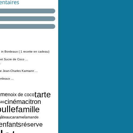
ntaires
 in Bordeaux ( 1 recette en cadeau)
 et Sucre de Coco ...
.
Jean-Charles Karmann ...
ordeaux ...
tarte
ème
noix de coco
cinéma
citron
nas
bulle
famille
caramel
gâteau
amande
enfants
réserve