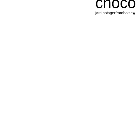
choco
v
framboise
jardipotager