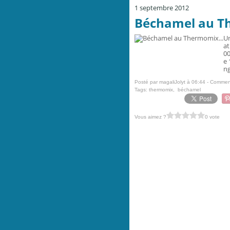
1 septembre 2012
Béchamel au T
Un
at
00
e 
ng
Posté par magaliJolyt à 06:44 -
Comment
Tags:
thermomix
,
béchamel
Vous aimez ?
0 vote