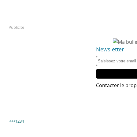
Publicité
Newsletter
Contacter le prop
<<
<
1
2
3
4