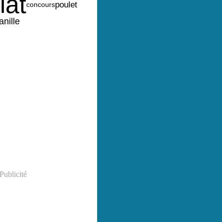
lat
poulet
concours
anille
Publicité