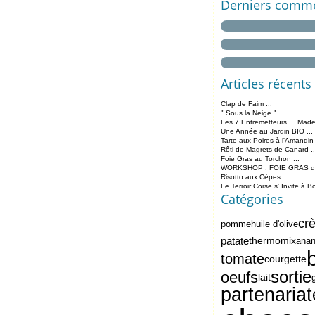
Derniers comme
Articles récents
Clap de Faim ...
" Sous la Neige " ...
Les 7 Entremetteurs ... Made
Une Année au Jardin BIO ...
Tarte aux Poires à l'Amandin
Rôti de Magrets de Canard ..
Foie Gras au Torchon ...
WORKSHOP : FOIE GRAS de 
Risotto aux Cèpes ...
Le Terroir Corse s' Invite à B
Catégories
cr
pomme
huile d'olive
patate
thermomix
ana
tomate
courgette
sortie
oeufs
lait
partenariat