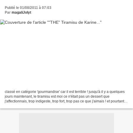
Publié le 01/08/2011 à 07:03
Par
magaliJolyt
classé en catégorie 'gourmandise' car il est terrible ! jusqu'à il y a quelques
jours maintenant, le tiramisu est moi ce n'était pas un dessert que
j'affectionnais, trop indigeste, trop fort, trop pas ce que j'aimais ! et pourtant
j'ai retenté l'expérience...